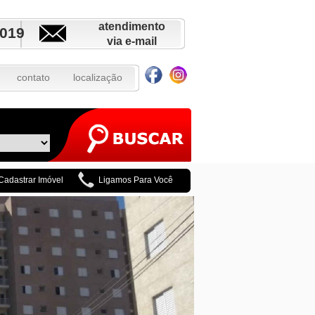
atendimento
5019
via e-mail
contato
localização
Cadastrar Imóvel
Ligamos Para Você