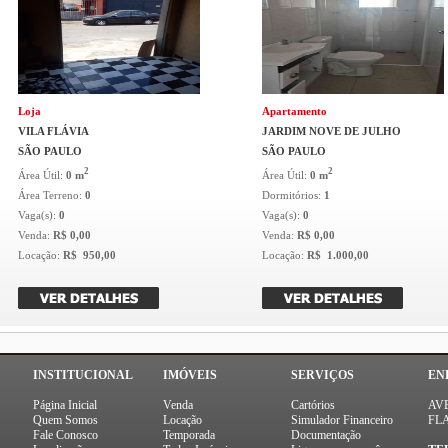
Loja
Apartamento
VILA FLÁVIA
JARDIM NOVE DE JULHO
SÃO PAULO
SÃO PAULO
2
2
Área Útil:
0 m
Área Útil:
0 m
Área Terreno:
0
Dormitórios:
1
Vaga(s):
0
Vaga(s):
0
Venda:
R$ 0,00
Venda:
R$ 0,00
Locação:
R$ 950,00
Locação:
R$ 1.000,00
INSTITUCIONAL
IMÓVEIS
SERVIÇOS
EN
Página Inicial
Venda
Cartórios
AVE
Quem Somos
Locação
Simulador Financeiro
FLA
Fale Conosco
Temporada
Documentação