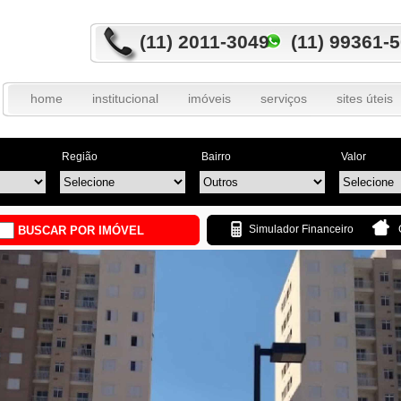
(11) 2011-3049 (11) 99361-
home
institucional
imóveis
serviços
sites úteis
Região
Bairro
Valor
Simulador Financeiro
BUSCAR POR IMÓVEL