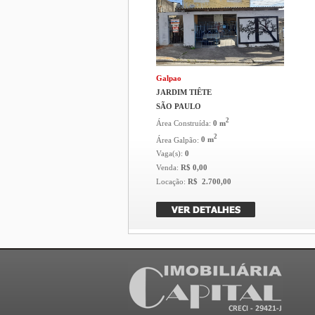
Galpao
JARDIM TIÊTE
SÃO PAULO
2
Área Construída:
0 m
2
Área Galpão:
0 m
Vaga(s):
0
Venda:
R$ 0,00
Locação:
R$ 2.700,00