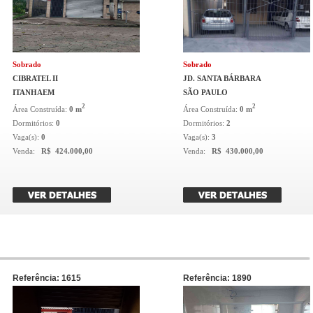
Sobrado
Sobrado
CIBRATEL II
JD. SANTA BÁRBARA
ITANHAEM
SÃO PAULO
2
2
Área Construída:
0 m
Área Construída:
0 m
Dormitórios:
0
Dormitórios:
2
Vaga(s):
0
Vaga(s):
3
Venda:
R$ 424.000,00
Venda:
R$ 430.000,00
Referência: 1615
Referência: 1890