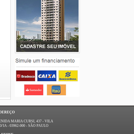
DEREÇO
NIDA MARIA CURSI, 437 - VILA
VIA - 03962-000 - SÃO PAULO