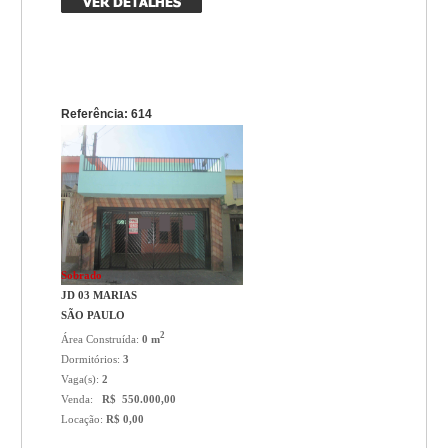
Referência: 614
Sobrado
JD 03 MARIAS
SÃO PAULO
2
Área Construída:
0 m
Dormitórios:
3
Vaga(s):
2
Venda:
R$ 550.000,00
Locação:
R$ 0,00