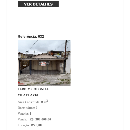
Referência: 632
Casa
JARDIM COLONIAL
VILA FLÁVIA
2
Área Construída:
0 m
Dormitórios:
2
Vaga(s):
1
Venda:
R$ 380.000,00
Locação:
R$ 0,00