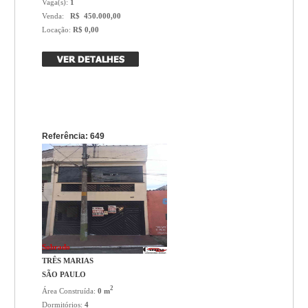
Vaga(s):
1
Venda:
R$ 450.000,00
Locação:
R$ 0,00
Referência: 649
Sobrado
TRÊS MARIAS
SÃO PAULO
2
Área Construída:
0 m
Dormitórios:
4