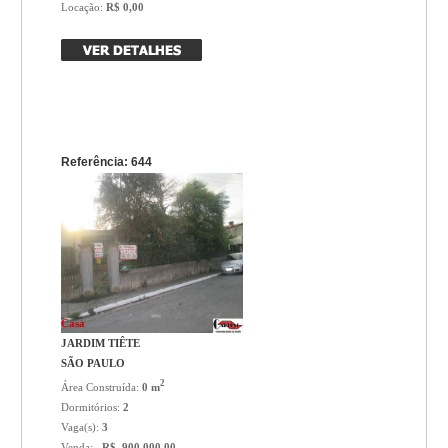
Locação:
R$ 0,00
Referência: 644
Casa
JARDIM TIÊTE
SÃO PAULO
2
Área Construída:
0 m
Dormitórios:
2
Vaga(s):
3
Venda:
R$ 900.000,00