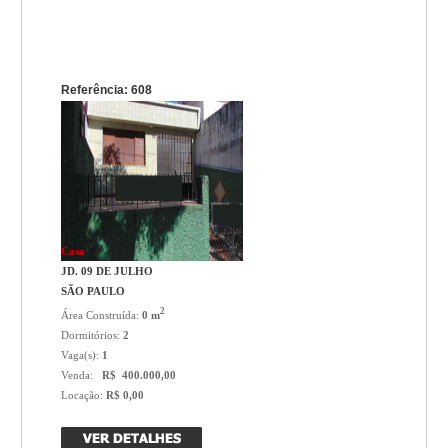
Referência: 608
Casa
JD. 09 DE JULHO
SÃO PAULO
2
Área Construída:
0 m
Dormitórios:
2
Vaga(s):
1
Venda:
R$ 400.000,00
Locação:
R$ 0,00