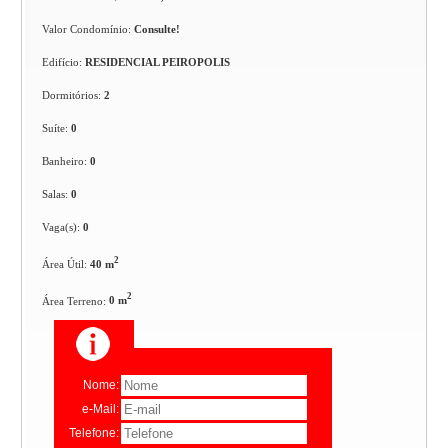
Valor Condomínio:
Consulte!
Edifício:
RESIDENCIAL PEIROPOLIS
Dormitórios:
2
Suíte:
0
Banheiro:
0
Salas:
0
Vaga(s):
0
2
Área Útil:
40 m
2
Área Terreno:
0 m
Nome:
e-Mail:
Telefone: