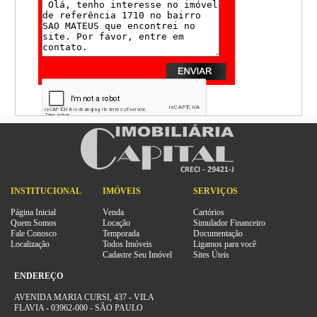
INSTITUCIONAL
IMÓVEIS
SERVIÇOS
Página Inicial
Venda
Cartórios
Quem Somos
Locação
Simulador Financeiro
Fale Conosco
Temporada
Documentação
Localização
Todos Imóveis
Ligamos para você
Cadastre Seu Imóvel
Sites Úteis
ENDEREÇO
AVENIDA MARIA CURSI, 437 - VILA
FLAVIA - 03962-000 - SÃO PAULO