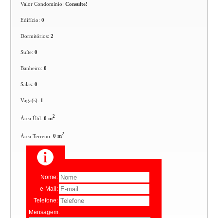
Valor Condomínio:
Consulte!
Edifício:
0
Dormitórios:
2
Suíte:
0
Banheiro:
0
Salas:
0
Vaga(s):
1
2
Área Útil:
0 m
2
Área Terreno:
0 m
Nome:
e-Mail:
Telefone:
Mensagem: